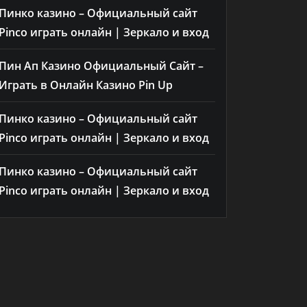
Пинко казино – Официальный сайт
Pinco играть онлайн | Зеркало и вход
Пин Ап Казино Официальный Сайт –
Играть в Онлайн Казино Pin Up
Пинко казино – Официальный сайт
Pinco играть онлайн | Зеркало и вход
Пинко казино – Официальный сайт
Pinco играть онлайн | Зеркало и вход