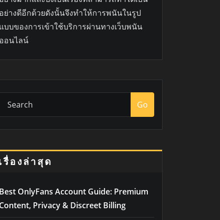
อย่างดีอีกด้วยดังนั้นจึงทำให้การพนันในรูป
แบบของการเข้าใช้บริการผ่านทางเว็บพนัน
ออนไลน์
Go
เรื่องล่าสุด
Best OnlyFans Account Guide: Premium
Content, Privacy & Discreet Billing