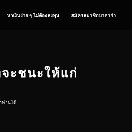
หาเงินง่าย ๆ ไม่ต้องลงทุน
สมัครสมาชิกบาคาร่า
่จะชนะให้แก่
กท่านได้