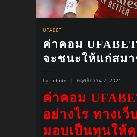
UFABET
ค่าคอม UFABET ก
จะชนะให้แก่สมาช
by
admin
พฤศจิกายน 2, 2021
ค่าคอม UFABET
อย่างไร ทางเว็
มอบเป็นทุนให้คุ