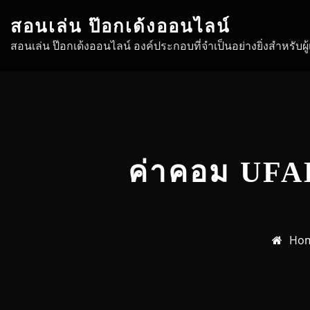
Skip
สอนเล่น ป๊อกเด้งออนไลน์
to
สอนเล่น ป๊อกเด้งออนไลน์ องค์ประกอบที่จำเป็นอย่างยิ่งสำหรับผู้
content
ค่าคอม UFAB
Ho