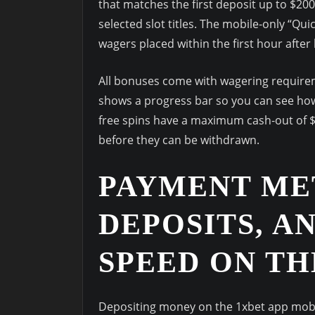
that matches the first deposit up to $200
selected slot titles. The mobile‑only “Qu
wagers placed within the first hour after 
All bonuses come with wagering require
shows a progress bar so you can see ho
free spins have a maximum cash‑out of 
before they can be withdrawn.
PAYMENT ME
DEPOSITS, A
SPEED ON TH
Depositing money on the 1xbet app mobil