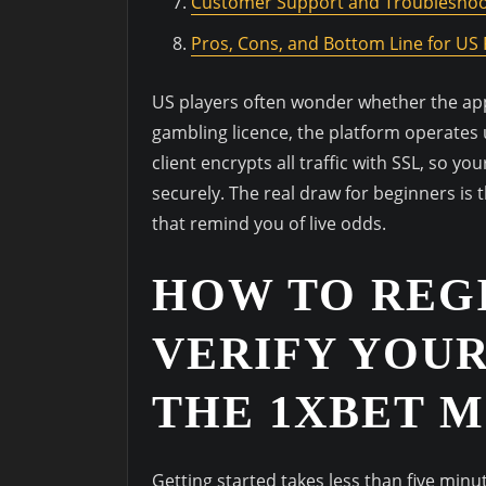
Customer Support and Troubleshoo
Pros, Cons, and Bottom Line for US 
US players often wonder whether the app 
gambling licence, the platform operate
client encrypts all traffic with SSL, so yo
securely. The real draw for beginners is 
that remind you of live odds.
HOW TO REG
VERIFY YOU
THE 1XBET M
Getting started takes less than five minut