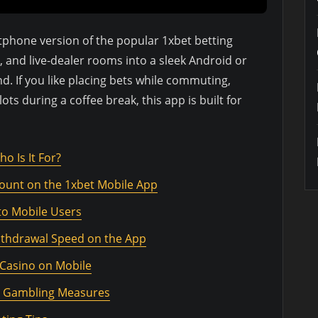
rtphone version of the popular 1xbet betting
, and live‑dealer rooms into a sleek Android or
and. If you like placing bets while commuting,
ots during a coffee break, this app is built for
o Is It For?
count on the 1xbet Mobile App
to Mobile Users
thdrawal Speed on the App
 Casino on Mobile
le Gambling Measures