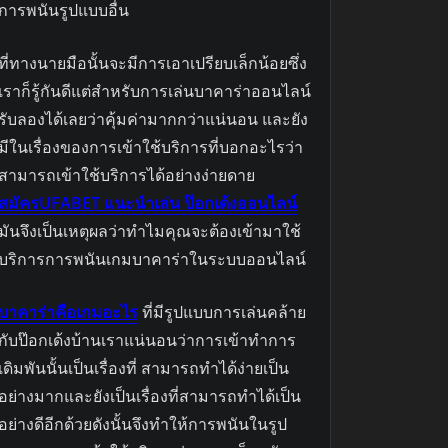
การพนันรูปแบบอื่น
ที่ทางนายมือนั้นจะมีการเอาเปรียบเล็กน้อยซึ่ง
เราก็รู้กันดีแต่สำหรับการเล่นบาคาร่าออนไลน์
รับลองได้เลยว่าคุ้มค่ามากกว่าแน่นอน และยัง
มีในเรื่องของการเข้าใช้บริการที่บอกอะไรว่า
สามารถเข้าใช้บริการได้อย่างง่ายดาย
สมัครUFABET แนะนำเล่น ป๊อกเด้งออนไลน์
มันจึงเป็นเหตุผลว่าทำไมคุณจะต้องเข้ามาใช้
บริการการพนันเกมบาคาร่าในระบบออนไลน์
บาคาร่าคือเกมอะไร
ที่มีรูปแบบการเล่นคล้าย
กับป๊อกเด้งบ้านเราแน่นอนว่าการเข้าทำการ
เดิมพันนั้นเป็นเรื่องที่ สามารถทำได้ง่ายเป็น
อย่างมากและยังเป็นเรื่องที่สามารถทำได้เป็น
อย่างดีอีกด้วยดังนั้นจึงทำให้การพนันในรูป