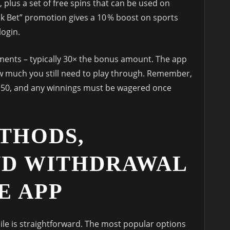
, plus a set of free spins that can be used on
ick Bet” promotion gives a 10 % boost on sports
login.
ments – typically 30× the bonus amount. The app
w much you still need to play through. Remember,
$50, and any winnings must be wagered once
THODS,
ND WITHDRAWAL
E APP
e is straightforward. The most popular options