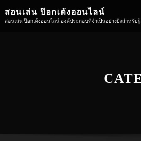
Skip
สอนเล่น ป๊อกเด้งออนไลน์
to
สอนเล่น ป๊อกเด้งออนไลน์ องค์ประกอบที่จำเป็นอย่างยิ่งสำหรับผู้
content
CAT