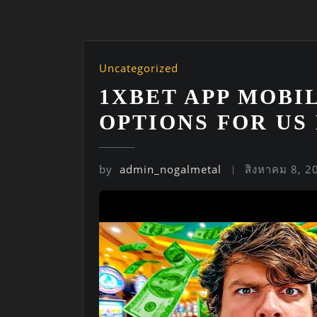
Uncategorized
1XBET APP MOBI
OPTIONS FOR US
by
admin_nogalmetal
สิงหาคม 8, 2