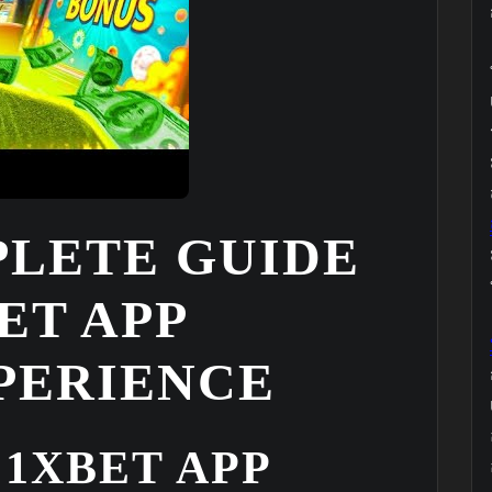
LETE GUIDE
ET APP
PERIENCE
 1XBET APP