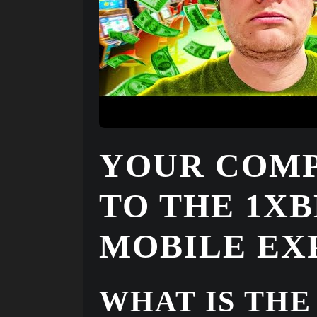
YOUR COMP
TO THE 1XB
MOBILE EX
WHAT IS THE