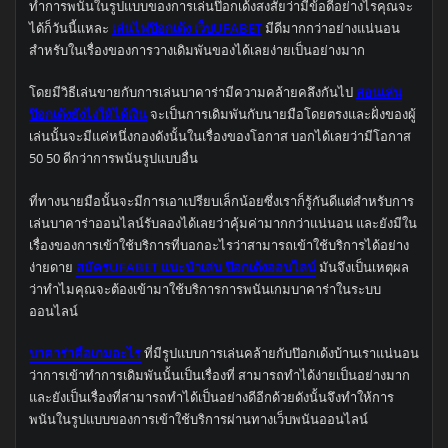
ทำการพนันในรูปแบบของการเล่นป๊อกเด้งสงสัยว่ามีข้อดีอย่างไรคุณจะ
ได้ก็วันนี้แหละ
เล่นไฟป๊อกเด้ง เว็บUFABET
มีดีมากกว่าอย่างแน่นอน
สำหรับในเรื่องของการวางเดิมพันของได้เลยง่ายเป็นอย่างมาก
โดยมีวิธีเล่นขายกับการเล่นบาคาร่ามีความคล้ายคลึงกันไป
สอนเล่น
ป๊อกเด้งยังไงให้ได้เงิน
จะเป็นการเดิมพันกับนายมือโดยตรงและฝั่งของผู้
เล่นนั้นจะมีแค่หนึ่งกองดังนั้นในเรื่องของโอกาส บอกได้เลยว่ามีโอกาส
50 50 ดีกว่าการพนันรูปแบบอื่น
ที่ทางนายมือนั้นจะมีการเอาเปรียบเล็กน้อยซึ่งเราก็รู้กันดีแต่สำหรับการ
เล่นบาคาร่าออนไลน์รับลองได้เลยว่าคุ้มค่ามากกว่าแน่นอน และยังมีใน
เรื่องของการเข้าใช้บริการที่บอกอะไรว่าสามารถเข้าใช้บริการได้อย่าง
ง่ายดาย
สมัครUFABET แนะนำเล่น ป๊อกเด้งออนไลน์
มันจึงเป็นเหตุผล
ว่าทำไมคุณจะต้องเข้ามาใช้บริการการพนันเกมบาคาร่าในระบบ
ออนไลน์
บาคาร่าคือเกมอะไร
ที่มีรูปแบบการเล่นคล้ายกับป๊อกเด้งบ้านเราแน่นอน
ว่าการเข้าทำการเดิมพันนั้นเป็นเรื่องที่ สามารถทำได้ง่ายเป็นอย่างมาก
และยังเป็นเรื่องที่สามารถทำได้เป็นอย่างดีอีกด้วยดังนั้นจึงทำให้การ
พนันในรูปแบบของการเข้าใช้บริการผ่านทางเว็บพนันออนไลน์