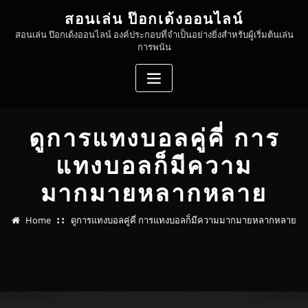
Skip
สอนเล่น ป๊อกเด้งออนไลน์
to
สอนเล่น ป๊อกเด้งออนไลน์ องค์ประกอบที่จำเป็นอย่างยิ่งสำหรับผู้เริ่มต้นเล่น
content
การพนัน
ดูการแทงบอลคู่คี่ การ
แทงบอลก็มีความ
มากมายหลากหลาย
Home
ดูการแทงบอลคู่คี่ การแทงบอลก็มีความมากมายหลากหลาย