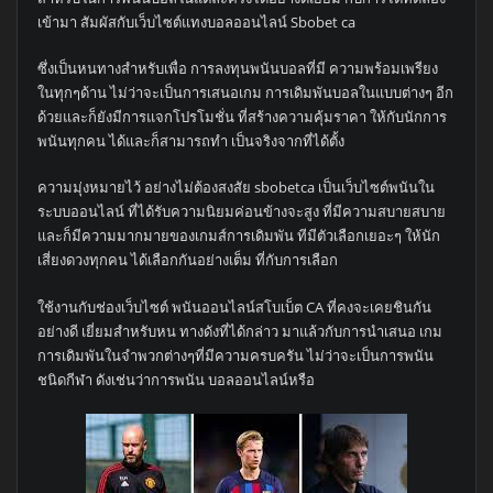
เข้ามา สัมผัสกับเว็บไซต์แทงบอลออนไลน์ Sbobet ca
ซึ่งเป็นหนทางสำหรับเพื่อ การลงทุนพนันบอลที่มี ความพร้อมเพรียง
ในทุกๆด้าน ไม่ว่าจะเป็นการเสนอเกม การเดิมพันบอลในแบบต่างๆ อีก
ด้วยและก็ยังมีการแจกโปรโมชั่น ที่สร้างความคุ้มราคา ให้กับนักการ
พนันทุกคน ได้และก็สามารถทำ เป็นจริงจากที่ได้ตั้ง
ความมุ่งหมายไว้ อย่างไม่ต้องสงสัย sbobetca เป็นเว็บไซต์พนันใน
ระบบออนไลน์ ที่ได้รับความนิยมค่อนข้างจะสูง ที่มีความสบายสบาย
และก็มีความมากมายของเกมส์การเดิมพัน ทีมีตัวเลือกเยอะๆ ให้นัก
เสี่ยงดวงทุกคน ได้เลือกกันอย่างเต็ม ที่กับการเลือก
ใช้งานกับช่องเว็บไซต์ พนันออนไลน์สโบเบ็ต CA ที่คงจะเคยชินกัน
อย่างดี เยี่ยมสำหรับหน ทางดังที่ได้กล่าว มาแล้วกับการนำเสนอ เกม
การเดิมพันในจำพวกต่างๆที่มีความครบครัน ไม่ว่าจะเป็นการพนัน
ชนิดกีฬา ดังเช่นว่าการพนัน บอลออนไลน์หรือ