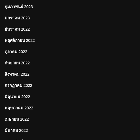
กุมภาพันธ์ 2023
มกราคม 2023
ธันวาคม 2022
พฤศจิกายน 2022
ตุลาคม 2022
กันยายน 2022
สิงหาคม 2022
กรกฎาคม 2022
มิถุนายน 2022
พฤษภาคม 2022
เมษายน 2022
มีนาคม 2022