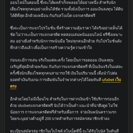
ออนไลน์ในตอนนี้ ซึ่งจะได้ผลสำเร็จพลอยได้อย่างหนึ่ง สำหรับนัก
เสี่ยงโชคทุกคนอย่างเห็นได้ชัด รวมทั้งยังเป็นการ ออมเงินลงทุน ได้ดิบ
ได้ดีที่สุด อีกด้วยเหมือน กันกับสโบเบ็ต แจกเครดิตฟรี
ซึ่งจะเป็นการแจกโปรโมชั่น ที่สร้างความคุ้มราคา ได้จริงอย่างเห็นได้
ชัด ไม่ว่าจะเป็นการแจกเครดิต ทดสอบเล่นพนันออนไลน์ ฟรีซึ่งเหมาะ
สม อย่างยิ่งสำหรับนักการพนันมือ ใหม่ทุกคนอีกด้วย กับโปรโมชั่นดัง
ที่กล่าวถึงแล้ว เพื่อเป็นการสร้างความรู้ความเข้าใจ
ก่อนจะมีการเล่น จริงในแต่ละครั้ง โดยเป็นการอดออม เงินลงทุน
เจริญที่สุดอีกด้วยพร้อม กันกับการแจกเครดิตฟรี ที่เป็นเงินจริงในแต่ละ
ครั้งซึ่งนักเสี่ยงโชคทุกคนสามารถใช้ เงินในปริมาณนี้ เพื่อนำไปต่อ
ยอดทำเงินกับเกม การเดิมพันในจำพวกต่างๆได้โดยทันที
ufabet เว็บ
ตรง
อีกด้วยโดยไม่มีเงื่อนไข สำหรับในการฝากเงินเข้า ใช้บริการก่อนอีก
ด้วย sbobetแจกเครดิตฟรี นับได้ว่าเป็นคำ แนะนำที่น่าดึงดูด ไม่ใช่
น้อยการ การแจกเครดิตฟรีสำหรับเพื่อการ จ่ายเงินพนันคราวแรก
โดยระบุอย่างต่ำอยู่ที่ 200 บาทสำหรับการสมัครสมาชิกเข้าลง
ทะเบียนสมัครสมาชิกในเว็บไซต์ สโบเบ็ตที่นี้ จะได้รับโบนัส ในทันที