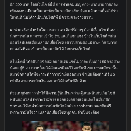
อีก 200 บาท โดยเว็บไซต์นี้มี การทำแคมเปญ ต่างๆมากมายก่ายกอง
เพียงลงทะเบียนเป็นสมาชิกเป็น ระเบียบเรียบร้อย แล้วท่านก็จะได้รับ
ในทันที นับได้ว่าเป็นเว็บไซต์ที่ มีความกระจ่างขวาน
ผ่าซากจริงๆสำหรับในการแจก เครดิตฟรีต่างๆ ด้วยมีเงื่อนไข ที่เหล่า
นักการพนัน สามารถเข้าใจ ง่ายและก็แจกแจง ข้างในเว็บไซต์ พนัน
ออนไลน์เลยเมื่อเหล่านักเสี่ยงโชค เข้าไปอ่านข้อแม้ต่างๆ ก็สามารถ
ตกลงใจที่จะ เข้ามาเป็นสมาชิกได้ โดยทางเว็บไซต์
สโบเบ็ตนี้ ได้อธิบายข้อแม้ อย่างแจ่มแจ้งไม่ว่าจะ เป็นการสมัครอย่าง
น้อยอยู่ที่ 200 บาทก็จะได้เงินเครดิตฟรีโดยทันที 200 บาทแม้กระนั้น
สมาชิกท่านใดที่จะกระทำการเบิกเงินออกมา จำเป็นต้องทำเทิร์น 5
เท่าถึง สามารถเบิกเงิน ออกมาได้ในทันทีอีกด้วย
ด้วยเหตุดังกล่าว ทำให้มีความรู้อันดีระหว่าง ผู้เล่นพนันกับเว็บ ไซต์
พนันออนไลน์ เพราะว่ามีการ แจกแจงอย่างแจ่มแจ้ง ไม่มีปกปิด
ซุกซ่อน ให้เหล่านักการพนันขัดใจอีกด้วย sbobetแจกเครดิตฟรี
เพราะว่ามั่นใจว่า เหล่านักเสี่ยงโชคทุกคน จำเป็นจะต้อง