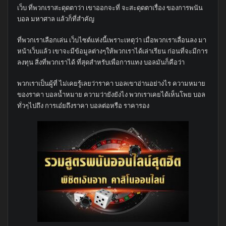
เว็บ ที่พวกเราสะดุดตาว่า เขาออกจะที่ จะสะดุดตาเรื่อง ของการพนัน
บอล มหาศาล แล้วก็ที่สำคัญ
ที่พวกเราเลือกเล่น เว็บไซต์แห่งนี้เพราะเหตุว่า เมื่อพวกเราเลื่อนลง มา
หน้าเว็บแล้ว เขาจะมีข้อมูลต่างๆให้พวกเราได้เล่าเรียน ก่อนที่จะมีการ
ลงทุน สิ่งที่พวกเราได้ ที่สุดสำหรับเพื่อการแทง บอลมันก็คือว่า
พวกเราเป็นผู้ที่ ไม่เคยรู้เลยว่าราคา บอลเขาอ่านอย่างไร ความหมาย
ของราคา บอลน้ำหมาย ความว่ายังยังไง พวกเราเคยได้เห็นโพย บอล
ทั่วๆไปถึง การเอ๋ยถึงราคา บอลต่อหรือ ราคารอง