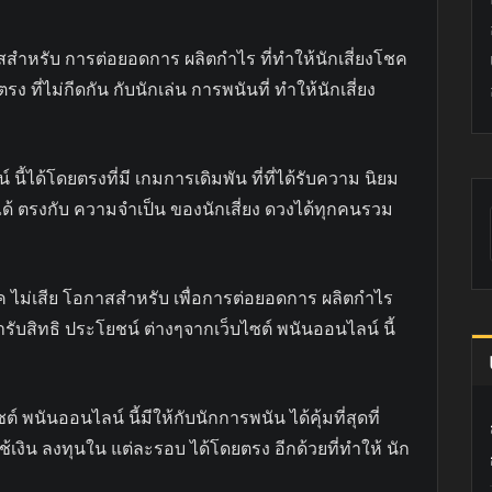
าสสำหรับ การต่อยอดการ ผลิตกำไร ที่ทำให้นักเสี่ยงโชค
 ที่ไม่กีดกัน กับนักเล่น การพนันที่ ทำให้นักเสี่ยง
ี้ได้โดยตรงที่มี เกมการเดิมพัน ที่ที่ได้รับความ นิยม
ได้ ตรงกับ ความจำเป็น ของนักเสี่ยง ดวงได้ทุกคนรวม
ชค ไม่เสีย โอกาสสำหรับ เพื่อการต่อยอดการ ผลิตกำไร
ารับสิทธิ ประโยชน์ ต่างๆจากเว็บไซต์ พนันออนไลน์ นี้
ต์ พนันออนไลน์ นี้มีให้กับนักการพนัน ได้คุ้มที่สุดที่
เงิน ลงทุนใน แต่ละรอบ ได้โดยตรง อีกด้วยที่ทำให้ นัก