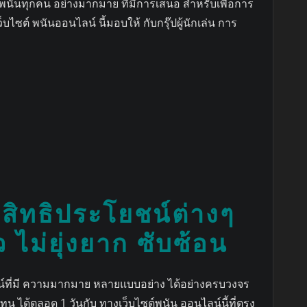
รพนันทุกคน อย่างมากมาย ที่มีการเสนอ สำหรับเพื่อการ
ว็บไซต์ พนันออนไลน์ นี้มอบให้ กับกรุ๊ปผู้นักเล่น การ
่อสิทธิประโยชน์ต่างๆ
 ไม่ยุ่งยาก ซับซ้อน
ลน์ที่มี ความมากมาย หลายแบบอย่าง ได้อย่างครบวงจร
ุน ได้ตลอด 1 วันกับ ทางเว็บไซต์พนัน ออนไลน์นี้ที่ตรง