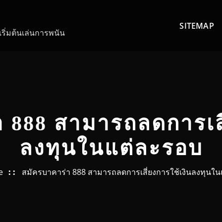
SITEMAP
เริ่มต้นเล่นการพนัน
 888 สามารถลดการเสี
ลงทุนในแต่ละรอบ
e
สมัครบาคาร่า 888 สามารถลดการเสี่ยงการใช้เงินลงทุนใ