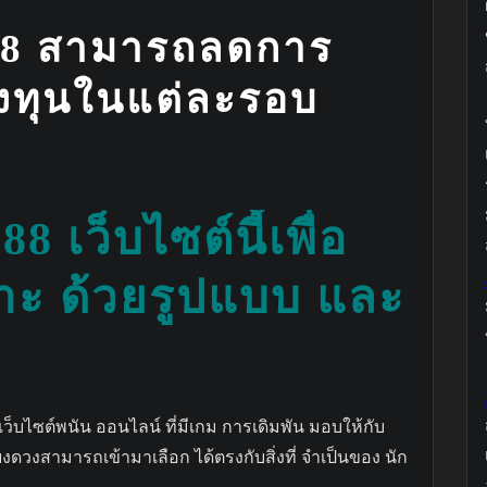
88 สามารถลดการ
นลงทุนในแต่ละรอบ
 เว็บไซต์นี้เพื่อ
ะ ด้วยรูปแบบ และ
ว็บไซต์พนัน ออนไลน์ ที่มีเกม การเดิมพัน มอบให้กับ
่ยงดวงสามารถเข้ามาเลือก ได้ตรงกับสิ่งที่ จำเป็นของ นัก