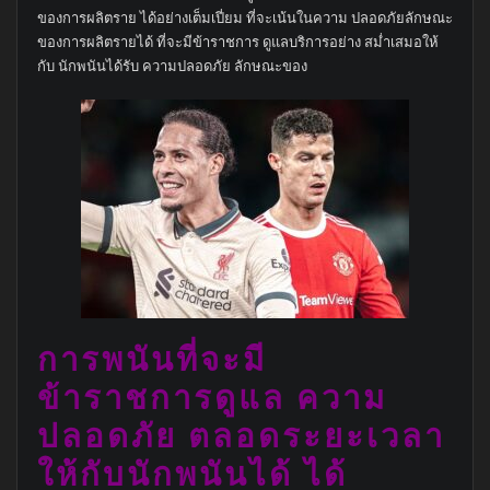
ของการผลิตราย ได้อย่างเต็มเปี่ยม ที่จะเน้นในความ ปลอดภัยลักษณะ
ของการผลิตรายได้ ที่จะมีข้าราชการ ดูแลบริการอย่าง สม่ำเสมอให้
กับ นักพนันได้รับ ความปลอดภัย ลักษณะของ
การพนันที่จะมี
ข้าราชการดูแล ความ
ปลอดภัย ตลอดระยะเวลา
ให้กับนักพนันได้ ได้