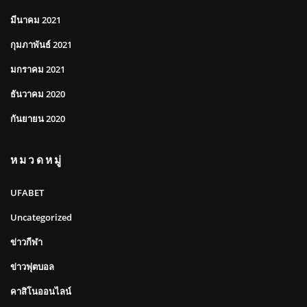
มีนาคม 2021
กุมภาพันธ์ 2021
มกราคม 2021
ธันวาคม 2020
กันยายน 2020
หมวดหมู่
UFABET
Uncategorized
ข่าวกีฬา
ข่าวฟุตบอล
คาสิโนออนไลน์