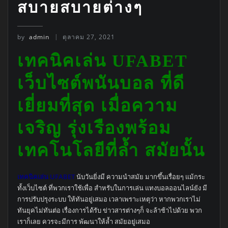
สบายสบายต่างๆ
by
admin
ตุลาคม 27, 2021
เทคนิคเล่น UFABET
เว็บไซต์พนันบอล ที่ดี
เยี่ยมที่สุด เมื่อความ
เจริญ รุ่งเรืองพร้อม
เทคโนโลยีที่ล้ำ สมัยนั้น
เทคนิคเล่น UFABET
นับวันยิ่งมี ความนำสมัย มากขึ้นเรื่อยๆ แม้กระ
ทั้งเว็บไซต์ ที่พวกเราใช้เพื่อ สำหรับในการเล่น แทงบอลออนไลน์ยัง มี
การปรับปรุงระบบ ให้ทันอยู่เสมอ เวลาเพราะเหตุว่า หากพวกเราไม่
ทันยุคไม่ทันต่อ เรื่องการได้รับ ข่าวสารต่างๆก็ จะล้าช้าไปด้วย พวก
เราก็เลย ควรจะมีการ พัฒนาให้ล้ำ สมัยอยู่เสมอ