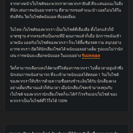
จากทางหน้าเว็บไซต์ของ พวกเราทางพวกเรายินดี ที่จะเสนอแนะในสิ่ง
ที่นัก เล่นการพนันอยากทราบ ที่สามารถขอคำแนะนำ แอดไม่นได้ใน
ทันทีทัน ใดเว็บไซต์พนันบอล ที่ยอดเยี่ยม
ในไทย เว็บไซต์ของพวกเรา เป็นเว็บไซต์ที่เลื่องลือ ทั้งโลกแล้วก็มี
มาตรฐาน สากลรองรับเป็นเกมที่มี คุณภาพแล้วก็เมื่อ นักการพนันเข้า
มาพนัน บอลกับเว็บไซต์ของพวกเรา ก็จะได้ลิ้มชิมรสความ สนุกอย่าง
มากพวกเรา เปิดให้นักเสี่ยงโชคได้ พนันบอลอย่างเต็ม รูปแบบไม่ว่านัก
เล่น การพนันจะเลือกพนันบอล ในแบบอย่าง
รับแทงบอล
ใดก็สามารถเลือกแทงได้ตามที่ใจต้องการพวกเรา ไม่ตั้งเวลาอยู่แล้วซึ่ง
นักเล่นการพนันสามารถ ที่จะเข้ามาพนันบอลได้ตลอด 1 วันเว็บไซต์
ของพวกเราให้บริการด้วยความซื่อตรงชำระเงินให้กับ นักเสี่ยงดวง
อย่างเต็มปริมาณแล้วก็ทันเวลา เมื่อนักเสี่ยงโชคเข้ามาลงทุนกับ
เว็บไซต์ ของพวกเรานักเสี่ยงโชคก็จะได้กำไรจริงแน่ๆเว็บไซต์ ของ
พวกเราเป็นเว็บไซต์ที่ไว้ใจได้ 100%