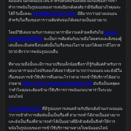
สอนเล่น ป๊อกเด้งออนไลน์
สำหรับคนที่มีข้อสงสัยในเรื่องของการเข้า
ทำการพนันในรูปแบบของการเล่นป๊อกเด้งสงสัยว่ามีข้อดีอย่างไรคุณจะ
ได้ก็วันนี้แหละ
เล่นไฟป๊อกเด้ง เว็บUFABET
มีดีมากกว่าอย่างแน่นอน
สำหรับในเรื่องของการวางเดิมพันของได้เลยง่ายเป็นอย่างมาก
โดยมีวิธีเล่นขายกับการเล่นบาคาร่ามีความคล้ายคลึงกันไป
สอนเล่น
ป๊อกเด้งยังไงให้ได้เงิน
จะเป็นการเดิมพันกับนายมือโดยตรงและฝั่งของผู้
เล่นนั้นจะมีแค่หนึ่งกองดังนั้นในเรื่องของโอกาส บอกได้เลยว่ามีโอกาส
50 50 ดีกว่าการพนันรูปแบบอื่น
ที่ทางนายมือนั้นจะมีการเอาเปรียบเล็กน้อยซึ่งเราก็รู้กันดีแต่สำหรับการ
เล่นบาคาร่าออนไลน์รับลองได้เลยว่าคุ้มค่ามากกว่าแน่นอน และยังมีใน
เรื่องของการเข้าใช้บริการที่บอกอะไรว่าสามารถเข้าใช้บริการได้อย่าง
ง่ายดาย
สมัครUFABET แนะนำเล่น ป๊อกเด้งออนไลน์
มันจึงเป็นเหตุผล
ว่าทำไมคุณจะต้องเข้ามาใช้บริการการพนันเกมบาคาร่าในระบบ
ออนไลน์
บาคาร่าคือเกมอะไร
ที่มีรูปแบบการเล่นคล้ายกับป๊อกเด้งบ้านเราแน่นอน
ว่าการเข้าทำการเดิมพันนั้นเป็นเรื่องที่ สามารถทำได้ง่ายเป็นอย่างมาก
และยังเป็นเรื่องที่สามารถทำได้เป็นอย่างดีอีกด้วยดังนั้นจึงทำให้การ
พนันในรูปแบบของการเข้าใช้บริการผ่านทางเว็บพนันออนไลน์