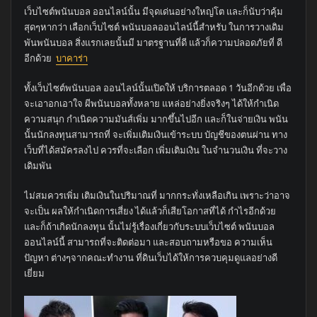
เว็บไซต์พนันบอล ออนไลน์นั้น มีจุดเด่นอย่างใหญ่โต และก็นับว่าคุ้ม
สุดๆหากว่า เลือกเว็บไซต์ พนันบอลออนไลน์นี้สำหรับ ในการวางเดิม
พันพนันบอล สิ่งแรกเลยนั้นมี มาตรฐานที่ดี แล้วก็ความปลอดภัยที่ ดี
อีกด้วย
บาคาร่า
ทั้งเว็บไซต์พนันบอล ออนไลน์นั้นเปิดให้ บริการตลอด 1 วันอีกด้วย เพื่อ
จะเอาอกเอาใจ ผีพนันบอลทั้งหลาย แหล่อย่างยิ่งจริงๆ ได้ให้กำเนิด
ความสนุก กำเนิดความมันส์เพิ่ม มากขึ้นไปอีก และก็ในจ่ายเงิน พนัน
นั้นนักลงทุนสามารถที่ จะเพิ่มเติมเงินเข้าระบบ บัญชีของตนผ่าน ทาง
เว็บที่ได้สมัครลงไป ควรที่จะเลือก เพิ่มเติมเงิน ในจำนวนเงิน ที่จะวาง
เดิมพัน
ไม่สมควรเพิ่ม เติมเงินในปริมาณที่ มากกระทั่งเหลือเกิน เพราะว่าอาจ
จะเป็น ผลให้กำเนิดการเสี่ยง ได้แล้วก็เสียโอกาสที่ได้ กำไรอีกด้วย
และก็ถ้าเกิดนักลงทุน นั้นไม่รู้เรื่องเกี่ยวกับระบบเว็บไซต์ พนันบอล
ออนไลน์นี้ สามารถที่จะติดต่อมา และสอบถามหรือขอ ความเห็น
ปัญหา ต่างๆจากคณะทำงาน ที่ดินเว็บได้ให้การควบคุมดูแลอย่างดี
เยี่ยม