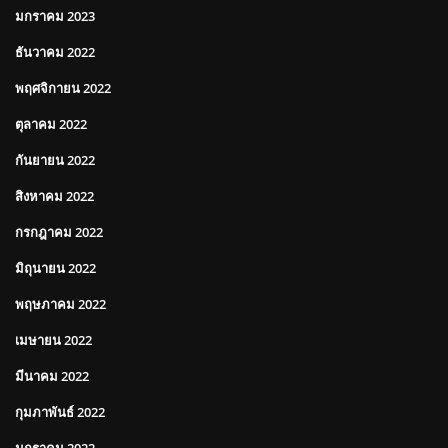
มกราคม 2023
ธันวาคม 2022
พฤศจิกายน 2022
ตุลาคม 2022
กันยายน 2022
สิงหาคม 2022
กรกฎาคม 2022
มิถุนายน 2022
พฤษภาคม 2022
เมษายน 2022
มีนาคม 2022
กุมภาพันธ์ 2022
มกราคม 2022