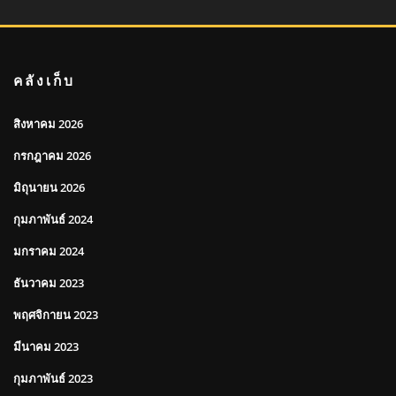
คลังเก็บ
สิงหาคม 2026
กรกฎาคม 2026
มิถุนายน 2026
กุมภาพันธ์ 2024
มกราคม 2024
ธันวาคม 2023
พฤศจิกายน 2023
มีนาคม 2023
กุมภาพันธ์ 2023