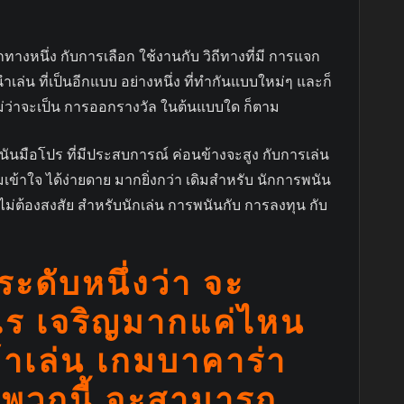
กทางหนึ่ง กับการเลือก ใช้งานกับ วิถีทางที่มี การแจก
เล่น ที่เป็นอีกแบบ อย่างหนึ่ง ที่ทำกันแบบใหม่ๆ และก็
ย ไม่ว่าจะเป็น การออกรางวัล ในต้นแบบใด ก็ตาม
นันมือโปร ที่มีประสบการณ์ ค่อนข้างจะสูง กับการเล่น
้าใจ ได้ง่ายดาย มากยิ่งกว่า เดิมสำหรับ นักการพนัน
ไม่ต้องสงสัย สำหรับนักเล่น การพนันกับ การลงทุน กับ
กระดับหนึ่งว่า จะ
ไร เจริญมากแค่ไหน
ข้าเล่น เกมบาคาร่า
รพวกนี้ จะสามารถ