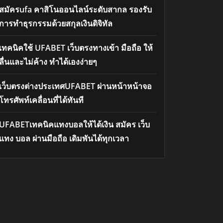
สมัครufa คาสิโนออนไลน์ระดับสากล รองรับ
การทำธุรกรรมด้วยสกุลเงินดิจิทัล
เทคนิคใช้ UFABET เว็บตรงทางเข้า มือถือ ให้
ลื่นและไม่ค้าง ทำได้เองง่ายๆ
เว็บตรงต่างประเทศUFABET ผ่านหน้าหน้าจอ
โทรศัพท์เคลื่อนที่ได้ทันที
UFABETเทคนิคแทงบอลให้ได้เงิน สมัคร เว็บ
แทง บอล ผ่านมือถือ เดิมพันได้ทุกเวลา