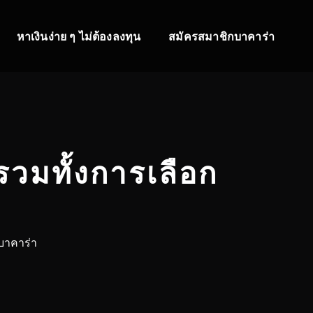
หาเงินง่าย ๆ ไม่ต้องลงทุน
สมัครสมาชิกบาคาร่า
วมทั้งการเลือก
บาคาร่า