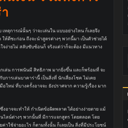
่า
ับ เหตุการณ์นั้นๆ ว่าจะเล่นใน แบบอย่างไหน ก็เลยจึง
ให้ดีซะก่อน ถึงจะนำสูตรต่างๆ พวกนี้มา เป็นตัวช่วยได้
้าใจง่ายไม่ สลับซับซ้อนก็ จริงแต่ว่าก็จะต้อง มีแนวทาง
ักเล่น การพนันมี สิทธิภาพ มากยิ่งขึ้น และก็พร้อมที่ จะ
กับการเล่นบาคาร่านี้ เป็นสิ่งที่ นักเสี่ยงโชค ไม่เคย
ือใหม่ ที่บางครั้งอาจจะ ยังปราศจาก ความรู้เรื่อง มาก
 ซึ่งอาจจะทำให้ กำเนิดข้อผิดพลาด ได้อย่างง่ายดาย แม้
นไลน์ต่างๆ พวกนั้นที่ มีการแจกสูตร โดยตลอด โดย
่าใช้จ่ายอะไร ก็ตามทั้งนั้น ก็เลยเป็น สิ่งที่มีประโยชน์