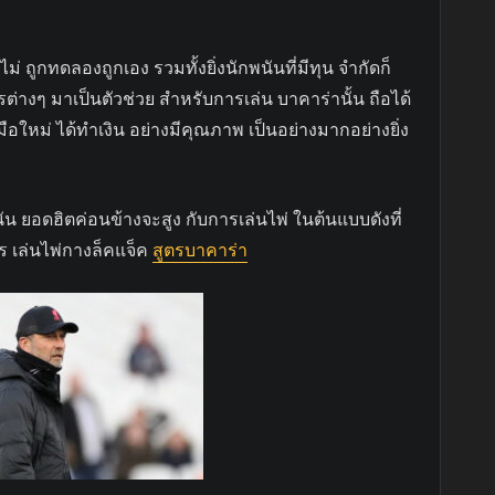
่ ถูกทดลองถูกเอง รวมทั้งยิ่งนักพนันที่มีทุน จำกัดก็
ต่างๆ มาเป็นตัวช่วย สำหรับการเล่น บาคาร่านั้น ถือได้
มือใหม่ ได้ทำเงิน อย่างมีคุณภาพ เป็นอย่างมากอย่างยิ่ง
 ยอดฮิตค่อนข้างจะสูง กับการเล่นไพ่ ในต้นแบบดังที่
าร เล่นไพ่กางล็คแจ็ค
สูตรบาคาร่า