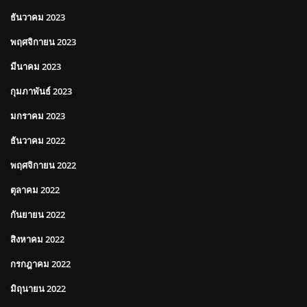
ธันวาคม 2023
พฤศจิกายน 2023
มีนาคม 2023
กุมภาพันธ์ 2023
มกราคม 2023
ธันวาคม 2022
พฤศจิกายน 2022
ตุลาคม 2022
กันยายน 2022
สิงหาคม 2022
กรกฎาคม 2022
มิถุนายน 2022