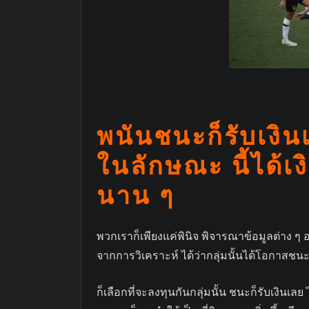
พนันชนะก็รับเงินเ
ในลักษณะ นี้ได้เงิ
นาน ๆ
พวกเราก็เพียงแค่พินิจ พิจารณาข้อมูลต่าง ๆ
จากการวิเคราะห์ ได้ว่ากลุ่มนั้นได้โอกาสช
ก็เลือกที่จะลงทุนกันกลุ่มนั้น ชนะก็รับเงินเลย 