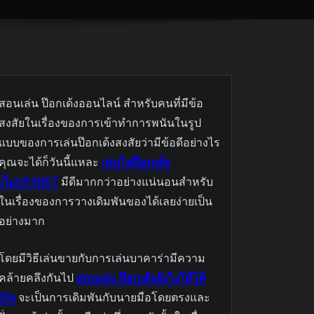
สอนเล่น ป๊อกเด้งออนไลน์
สำหรับคนที่มีข้อ
สงสัยในเรื่องของการเข้าทำการพนันในรูป
แบบของการเล่นป๊อกเด้งสงสัยว่ามีข้อดีอย่างไร
คุณจะได้ก็วันนี้แหละ
เล่นไฟป๊อกเด้ง
เว็บUFABET
มีดีมากกว่าอย่างแน่นอนสำหรับ
ในเรื่องของการวางเดิมพันของได้เลยง่ายเป็น
อย่างมาก
โดยมีวิธีเล่นขายกับการเล่นบาคาร่ามีความ
คล้ายคลึงกันไป
สอนเล่น ป๊อกเด้งยังไงให้ได้
เงิน
จะเป็นการเดิมพันกับนายมือโดยตรงและ