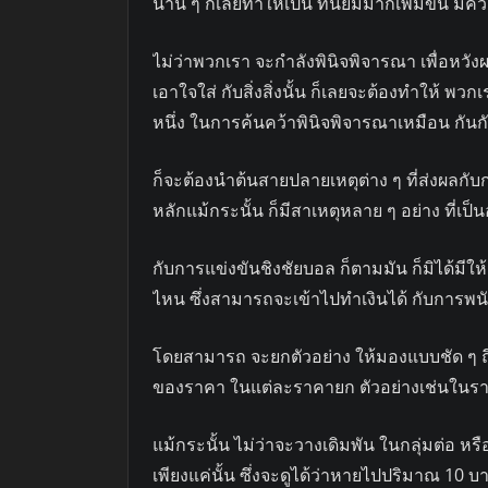
นาน ๆ ก็เลยทำให้เป็น ที่นิยมมากเพิ่มขึ้น 
ไม่ว่าพวกเรา จะกำลังพินิจพิจารณา เพื่อหวังผ
เอาใจใส่ กับสิ่งสิ่งนั้น ก็เลยจะต้องทำให้ พว
หนึ่ง ในการค้นคว้าพินิจพิจารณาเหมือน กั
ก็จะต้องนำต้นสายปลายเหตุต่าง ๆ ที่ส่งผลกั
หลักแม้กระนั้น ก็มีสาเหตุหลาย ๆ อย่าง ที่เป
กับการแข่งขันชิงชัยบอล ก็ตามมัน ก็มิได้มีให้
ไหน ซึ่งสามารถจะเข้าไปทำเงินได้ กับการพ
โดยสามารถ จะยกตัวอย่าง ให้มองแบบชัด ๆ ถึง
ของราคา ในแต่ละราคายก ตัวอย่างเช่นในราค
แม้กระนั้น ไม่ว่าจะวางเดิมพัน ในกลุ่มต่อ หร
เพียงแค่นั้น ซึ่งจะดูได้ว่าหายไปปริมาณ 10 บ