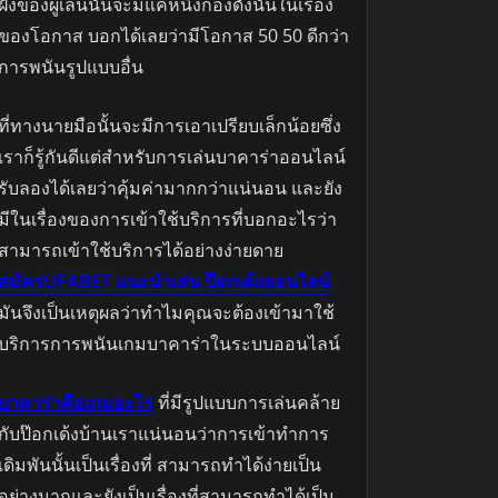
ฝั่งของผู้เล่นนั้นจะมีแค่หนึ่งกองดังนั้นในเรื่อง
ของโอกาส บอกได้เลยว่ามีโอกาส 50 50 ดีกว่า
การพนันรูปแบบอื่น
ที่ทางนายมือนั้นจะมีการเอาเปรียบเล็กน้อยซึ่ง
เราก็รู้กันดีแต่สำหรับการเล่นบาคาร่าออนไลน์
รับลองได้เลยว่าคุ้มค่ามากกว่าแน่นอน และยัง
มีในเรื่องของการเข้าใช้บริการที่บอกอะไรว่า
สามารถเข้าใช้บริการได้อย่างง่ายดาย
สมัครUFABET แนะนำเล่น ป๊อกเด้งออนไลน์
มันจึงเป็นเหตุผลว่าทำไมคุณจะต้องเข้ามาใช้
บริการการพนันเกมบาคาร่าในระบบออนไลน์
บาคาร่าคือเกมอะไร
ที่มีรูปแบบการเล่นคล้าย
กับป๊อกเด้งบ้านเราแน่นอนว่าการเข้าทำการ
เดิมพันนั้นเป็นเรื่องที่ สามารถทำได้ง่ายเป็น
อย่างมากและยังเป็นเรื่องที่สามารถทำได้เป็น