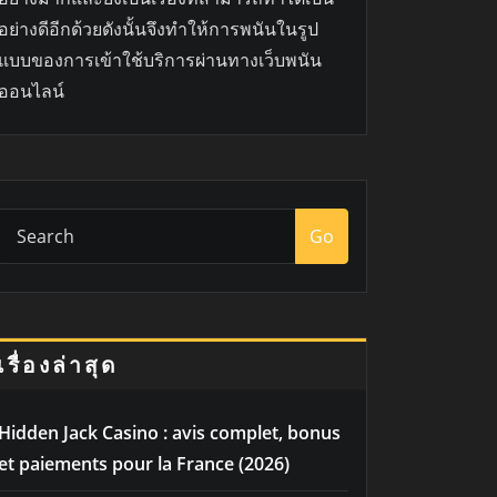
อย่างดีอีกด้วยดังนั้นจึงทำให้การพนันในรูป
แบบของการเข้าใช้บริการผ่านทางเว็บพนัน
ออนไลน์
Go
เรื่องล่าสุด
Hidden Jack Casino : avis complet, bonus
et paiements pour la France (2026)