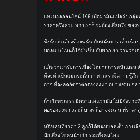
แทงบอลออนไลน์ 168 เปิดมามันแปลว่า กลุ่มต
ราคาครึ่งควบ พวกเราก็ จะต้องเสียครึ่ง ขอ
ซึ่งนับว่า เสี่ยงที่จะพนัน กับพนันบอลเต็ง เ
บอลแบบไหนก็ได้มันขึ้น กับพวกเรา ว่าพวกเราเ
แม้พวกเรารับการเสี่ยง ได้มากการพนันบอล สำห
ที่จะทำเป็นแม้กระนั้น ถ้าพวกเรามีความรู้สึก
อาจ ที่จะลดอัตราต่อรองลงมา อย่างเช่นบอล ที
ถ้าเกิดพวกเรา มีความเห็นว่ามัน ไม่มีจังหวะ
ต่อรองลงมา และก็บางทีก็อาจจะเล่น ที่ราคา
หรือเล่นที่ราคา 2 ลูกก็ได้พนันบอลเต็ง การเลื
นักเสี่ยงโชคหน้าเก่า รวมทั้งคนใหม่