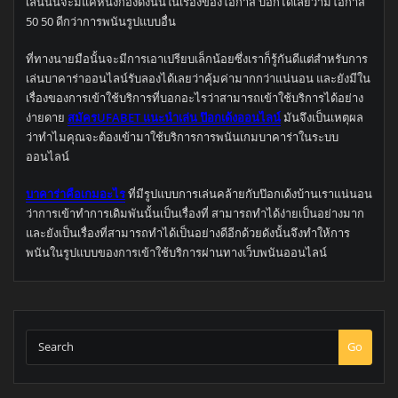
เล่นนั้นจะมีแค่หนึ่งกองดังนั้นในเรื่องของโอกาส บอกได้เลยว่ามีโอกาส
50 50 ดีกว่าการพนันรูปแบบอื่น
ที่ทางนายมือนั้นจะมีการเอาเปรียบเล็กน้อยซึ่งเราก็รู้กันดีแต่สำหรับการ
เล่นบาคาร่าออนไลน์รับลองได้เลยว่าคุ้มค่ามากกว่าแน่นอน และยังมีใน
เรื่องของการเข้าใช้บริการที่บอกอะไรว่าสามารถเข้าใช้บริการได้อย่าง
ง่ายดาย
สมัครUFABET แนะนำเล่น ป๊อกเด้งออนไลน์
มันจึงเป็นเหตุผล
ว่าทำไมคุณจะต้องเข้ามาใช้บริการการพนันเกมบาคาร่าในระบบ
ออนไลน์
บาคาร่าคือเกมอะไร
ที่มีรูปแบบการเล่นคล้ายกับป๊อกเด้งบ้านเราแน่นอน
ว่าการเข้าทำการเดิมพันนั้นเป็นเรื่องที่ สามารถทำได้ง่ายเป็นอย่างมาก
และยังเป็นเรื่องที่สามารถทำได้เป็นอย่างดีอีกด้วยดังนั้นจึงทำให้การ
พนันในรูปแบบของการเข้าใช้บริการผ่านทางเว็บพนันออนไลน์
Go