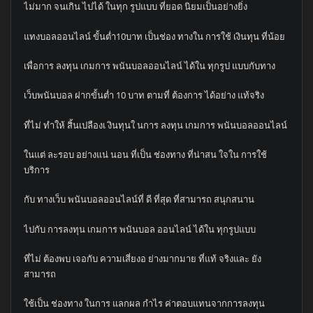
ไม่มาก จนเกิน ไปได้ ในทุก รูปแบบ ที่ยอด นิยมเป็นอย่างยิ่ง
แทงบอลออนไลน์ ขั้นต่ำ10บาท เป็นช่อง ทางใน การใช้ เงินทุน ที่น้อย
เพื่อการ ลงทุน เกมการ พนันบอลออนไลน์ ได้ใน ทุกรูป แบบกับทาง
เว็บพนันบอล ฝากขั้นต่ำ 10 บาท ตามที่ ต้องการ ได้อย่าง แท้จริง
ที่ไม่ ทำให้ สิ้นเปลืองเ งินทุนใ นการ ลงทุน เกมการ พนันบอลออนไลน์
ในแต่ ละรอบ อย่างแน่ นอน ที่เป็น ช่องทาง ที่น่าสน ใจใน การใช้
บริการ
กับ ทางเว็บ พนันบอลออนไลน์ที่ ดี ที่สุด ที่สามารถ สนุกสนาน
ไปกับ การลงทุน เกมการ พนันบอล ออนไลน์ ได้ใน ทุกรูปแบบ
ที่ไม่ ต้องพบ เจอกับ ความเสี่ยงอ ย่างมากมาย ที่แท้ จริงและ ยัง
สามารถ
ใช้เป็น ช่องทาง ในการ แลกผล กำไร ค่าตอบแทนจากการลงทุน