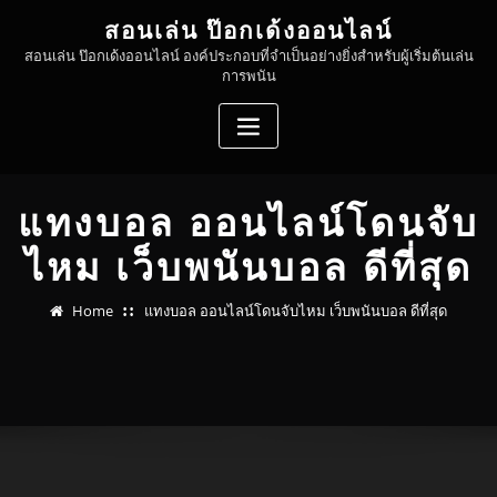
Skip
สอนเล่น ป๊อกเด้งออนไลน์
to
สอนเล่น ป๊อกเด้งออนไลน์ องค์ประกอบที่จำเป็นอย่างยิ่งสำหรับผู้เริ่มต้นเล่น
content
การพนัน
แทงบอล ออนไลน์โดนจับ
ไหม เว็บพนันบอล ดีที่สุด
Home
แทงบอล ออนไลน์โดนจับไหม เว็บพนันบอล ดีที่สุด