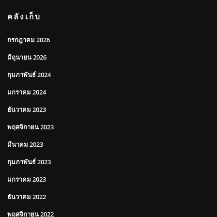
คลังเก็บ
กรกฎาคม 2026
มิถุนายน 2026
กุมภาพันธ์ 2024
มกราคม 2024
ธันวาคม 2023
พฤศจิกายน 2023
มีนาคม 2023
กุมภาพันธ์ 2023
มกราคม 2023
ธันวาคม 2022
พฤศจิกายน 2022