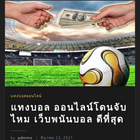
แทงบอลออนไลน์
แทงบอล ออนไลน์โดนจับ
ไหม เว็บพนันบอล ดีที่สุด
by
admins
มีนาคม 23, 2021