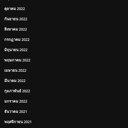
ตุลาคม 2022
กันยายน 2022
สิงหาคม 2022
กรกฎาคม 2022
มิถุนายน 2022
พฤษภาคม 2022
เมษายน 2022
มีนาคม 2022
กุมภาพันธ์ 2022
มกราคม 2022
ธันวาคม 2021
พฤศจิกายน 2021