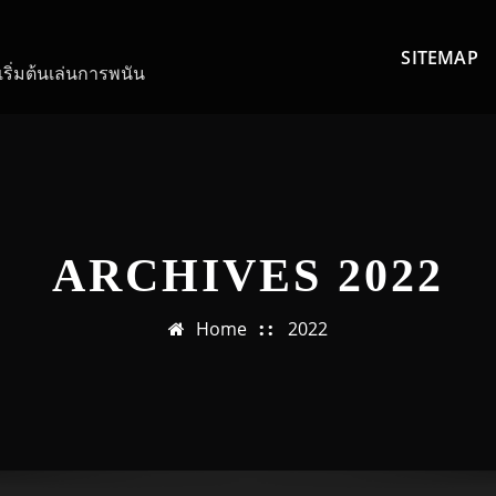
SITEMAP
เริ่มต้นเล่นการพนัน
ARCHIVES 2022
Home
2022