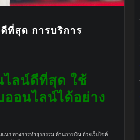
ีที่สุด การบริการ
น
น์ดีที่สุด ใช้
บออนไลน์ได้อย่าง
ับแนว ทางการทำธุรกรรม ด้านการเงิน ด้วยเว็บไซต์