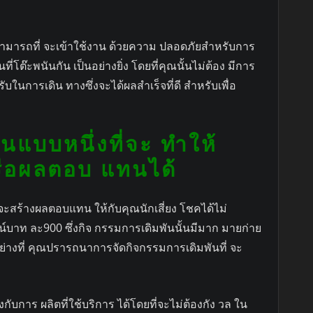
นสามารถที่ จะเข้าใช้งาน ด้วยความ ปลอดภัยสำหรับการ
่โต๊ะพนันกัน เป็นอย่างยิ่ง โดยที่คุณนั้นไม่ต้อง มีการ
รับในการเดิน ทางซึ่งจะได้ผลสำเร็จที่ดี สำหรับเพื่อ
้นแบบหนึ่งที่จะ ทำให้
หรือผลตอบ แทนได้
่าจะสร้างผลตอบแทน ให้กับคุณนักเสี่ยง โชคได้ไม่
​บาท​ ละ​900​ ซึ่งกิจ กรรมการเดิมพันนั้นมีมาก มายก่าย
่างที่ คุณปรารถนาการจัดกิจกรรมการเดิมพันที่ จะ
งกับการ ผลิตที่ใช้บริการ ได้โดยที่จะไม่ต้องกัง วล ใน