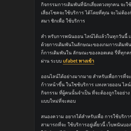
กิจกรรมการเดิมพันที่นักเสี่ยงดวงทุกคน จะใช้บ
เสี่ยงโชคจะใช้บริการ ได้โดยที่คุณ จะไม่ต้องก
สมา ชิกเพื่อ ใช้บริการ
สำ หรับการพนันออน ไลน์ได้แล้วในทุกวันนี้
ด้วยการเดิมพันในลักษณะของเกมการเดิมพันที่
ก็การเดิมพันใน ลักษณะของลอตเตอ รี่ที่ทุกค
ผ่าน ระบบ
ufabet ทางเข้า
ออนไลน์ได้อย่างมากมาย สำหรับเพื่อการที่จะใ
ก้าวหน้าขึ้น ในใชช้บริการ แทงหวย​ออน ไลน์
กิจกรรม ที่ผู้คนนั้นจำเป็น ที่จะต้องถูกใจอย่
แบบใหม่ที่จะตอบ
สนองความ อยากได้สำหรับเพื่อ การใช้บริก
สามารถที่จะ ใช้บริการอยู่เดี๋ยวนี้ เว็บพนั