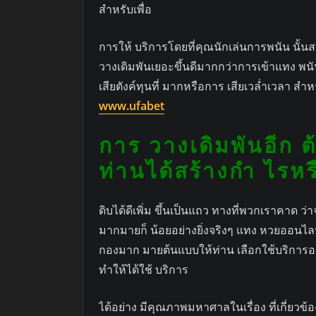
สำหรับเพื่อ
การให้ บริการโดยที่คุณนักเล่นการพนัน นั้
วางเดิมพันเยอะขึ้นดีมากกว่าการเข้าแทง พนันที
เสียตังค์ทุนที่ มากหรือการ เสียเวล่ำเวลา สำห
www.ufabet
การ วางเดิมพันอีก ต
ท่านได้สร้างกำ ไร
ดิบได้ดีเพิ่ม ขึ้นเป็นแถว ทางที่พวกเราคาด ว
มากมายก็ น้อยอย่างยิ่งจริงๆ แทง หวย​ออนไลน์
กองมาก มายต้นแบบให้ท่าน เลือกใช้บริการอย
ทำให้ได้ใช้ บริการ
ได้อย่าง มีคุณภาพมหาศาลในเรื่อง ที่เกี่ยวข้อ