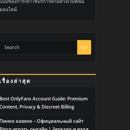
แบบของการเข้าใช้บริการผ่านทางเว็บพนัน
ออนไลน์
Go
เรื่องล่าสุด
Best OnlyFans Account Guide: Premium
Content, Privacy & Discreet Billing
Пинко казино – Официальный сайт
Pinco играть онлайн | Зеркало и вход