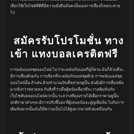
เลือกใช้เว็บไซต์ที่ดีที่มีความยั่งยืนมั่นคงนั้นเองการเสี่ยงก็เลยจะหาย
ไป
สมัครรับโปรโมชั่น ทาง
เข้า แทงบอลเครติตฟรี
การพนันบอลชุดออนไลน์ ไม่ว่าจะพนันกับบอลกี่คู่ก็ตาม มันก็ล้วนที่จะ
มีการเสี่ยงด้วยกัน การเลือกที่จะพนันกับบอลชุดด้วย การพนันบอลชุด
ออนไลน์นั้น ถ้าเล่น ด้วยจำนวนเงินที่หลายๆคู่นั้น มันยิ่งมีการเสี่ยงเพิ่ม
มากยิ่งกว่าหลายหน กับสิ่งที่ว่าเมื่อผู้พนันเลือกที่จะวางเดิมพันกับ
เว็บไซต์บอลออนไลน์พวกนั้น ระหว่างที่คุณรายได้เลือกราคาอยู่นั้น
ปกติราคาต่างๆจะมีการปรับขึ้นลง ที่ผู้เล่นพนันจะสูญเสียเงิน ไปกับการ
เดิมพันพวกนั้นมันก็มีความเป็นไปได้สูงมากมายด้วยเหมือนกัน