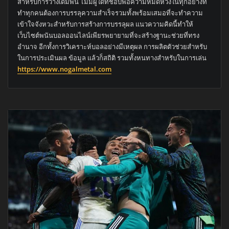
สำหรับการวางเดิมพัน ไม่มีผู้ใดที่ชอบพอความหมดหวังในทุกอย่างที่
ทำทุกคนต้องการบรรลุความสำเร็จรวมทั้งพร้อมเสมอที่จะทำความ
เข้าใจจังหวะสำหรับการสร้างการบรรลุผล แนวความคิดนี้ทำให้
เว็บไซต์พนันบอลออนไลน์เพียรพยายามที่จะสร้างฐานะช่วยที่ทรง
อำนาจ อีกทั้งการวิเคราะห์บอลอย่างมีเหตุผล การผลิตตัวช่วยสำหรับ
ในการประเมินผล ข้อมูล แล้วก็สถิติ รวมทั้งหนทางสำหรับในการเล่น
https://www.nogalmetal.com