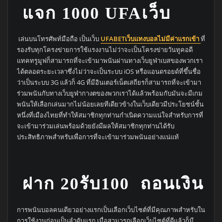
แจก 1000 UFAเว็บ
เล่นบนโทรศัพท์มือถือ เป็นเว็บ
UFABETเว็บแทงบอลไม่มีค่าแรกเข้า
ที่
รองรับทุกโครงข่ายการใช้แรงงานไม่ว่าจะเป็นโครงข่ายวันทูคอดี
แทคทรูมูฟก็สามารถที่จะเข้ามาพนันผ่านทางเว็บยูฟ่าเบสของพวกเรา
ได้ตลอดระยะเวลาซึ่งไม่ว่าจะเป็นระบบ iOS หรือแอนดรอยด์ที่ขึ้นชื่อ
ว่าเป็นระบบ 3G แล้วก็ 4G ที่มีอินเตอร์เน็ตเสถียรก็สามารถที่จะเข้ามา
ร่วมพนันกับทางเว็บยูฟ่ากางตของพวกเราได้แล้วพร้อมกับมันจะมีเกม
พนันให้เลือกเล่นมากไม่น้อยเลยทีเดียวข้างในเว็บเดียวมีประโยชน์ชั้น
หนึ่งที่เมืองไทยที่ทำให้สมาชิกทุกท่านกำเนิดความแน่ใจสำหรับการที่
จะเข้ามาร่วมเล่นพร้อมด้วยยังมีผลให้สมาชิกทุกท่านได้รับ
ประสิทธิภาพสำหรับเพื่อการที่จะเข้ามาร่วมพนันอย่างแน่แท้
ฝาก 20รับ100 ถอนเงิน
การพนันบอลคนเดียวอย่างแรกเป็นเลือกเว็บไซต์ที่มีคุณภาพสำหรับใน
การใช้งานก่อนเป็นลำดับแรก เมื่อสามารถเลือกเว็บไซต์ที่ดีแล้วก็มี