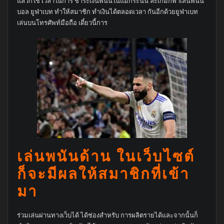
แล้วก็ใช้ เวลาในการ ชำระเงินพนันในแม้กระนั้น ละเกมกีฬาเล่นพนัน
บอล ยูฟ่าเบท ทำให้สมาชิก ทำเงินได้ตลอดเวลา กันอีกด้วยยูฟ่าเบท
เล่นบนโทรศัพท์มือถือ เดี๋ยวนี้การ
เล่นพนันด้าน ในเว็บไซต์
ก็จะมีผลให้สมาชิกที่เข้า
มา
ร่วมเล่นผ่านทางเว็บได้ ได้ช่องสำหรับ การผลิตรายได้และจากนั้นก็