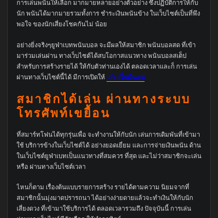
การเล่นพนันให้เลือก มากมายหลายอย่างตัวอย่าง ซึ่งปฏิบัติการให้กับ
นัก พนันได้มากมายรวมทั้งการ ชำระเงินพนันข้าง ในเว็บไซต์เป็นที่พึง
พอใจ ของนักเสี่ยงโชคกันไม่ น้อย
อย่างยิ่งจริงๆยูฟ่าเบทพนันบอล จะมีผลให้สมาชิก พนันบอลสด ที่เข้า
มาร่วมเล่นผ่าน ทางเว็บไซต์ได้สบโอกาสแนวทาง พนันบอลสเต็ป
สำหรับการสร้างรายได้ ให้กับตัวท่านเองได้ ตลอดเวลาและก็ การเล่น
ผ่านทางเว็บไซต์นี้ได้ มีการเปิดให้
ufa เว็บเงินสด
สมาชิกได้เล่น ผ่านทางระบบ
โทรศัพท์เขยื้อน
ที่สมาร์ทโฟนได้ทุกรุ่นเพื่อ จะทำงานให้กับนัก เล่นการเดิมพันที่เข้ามา
ใช้ บริการข้างในเว็บไซต์ได้ อย่างยอดเยี่ยม และการจ่ายเงินพนัน ด้าน
ในเว็บไซต์ยูฟ่าเบทเป็นแนวทางที่สมควร ที่สุด และไม่ว่าสมาชิกจะเล่น
หรือ ผ่านทางเว็บไซต์เวลา
ไหนก็ตาม เรื่องต้นแบบรายการสร้าง รายได้ตามความ นิยมจากที่
สมาชิกนั้นมุ่งมาดปรารถนา ได้อย่างง่ายดายแล้วจะทำเงินให้กับนัก
เสี่ยงดวง ที่เข้ามาใช้บริการได้ ตลอดเวลารวมถึง ปัจจุบันนี้ การเล่น