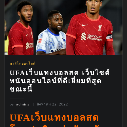
คาสิโนออนไลน์
UFAเว็บแทงบอลสด เว็บไซต์
พนันออนไลน์ที่ดีเยี่ยมที่สุด
ขณะนี้
by
admins
สิงหาคม 22, 2022
UFAเว็บแทงบอลสด