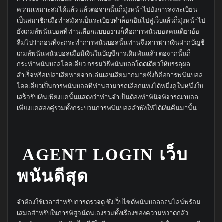
ความเหมาะสมได้แล้ว แล้วต่อจากนั้นก็มุ่งหน้าไปยังการลงทะเบียน
เป็นสมาชิกเมื่อทำสมัครเป็นระเบียบทำล็อกอินไปสู่เว็บแล้วก็มุ่งหน้าไป
ยังเกมส์พนันบอลที่ท่านเลือกแบบอย่างก็คือการพนันบอลคนเดียวอ้อ
ลืมไปว่าก่อนที่จะกระทำการพนันบอลนั้นท่านจึงควรฝากเงินฝากบัญชี
เกมส์พนันพนันบอลเมื่อมีเงินในบัญชีการเดิมพันแล้ว ต่อจากนั้นก็
กระทำพนันบอลโดดเดี่ยว กรรมวิธีพนันบอลโดดเดี่ยวให้บรรลุผล
สำเร็จหรือเปล่าเสียหายจากเล่นเล่นเสียมากมายซึ่งก็คือการพนันบอล
โดดเดี่ยวเป็นการพนันบอลที่ท่านสามารถเลือกแทงได้หนึ่งคู่ในหนึ่งใบ
เสร็จรับเงินเพียงแค่นั้นแสดงว่าท่านจำเป็นต้องทำพินิจพิจารณาบอล
เพียงแค่สองคู่รวมทั้งกระบวนการพนันบอลลำพังให้ได้เงินคืนมานั้น
AGENT LOGIN เว็บ
พนันดีสุด
จำต้องใช้เวลาสำหรับการตรวจดู ซึ่งเว็บไซต์พนันบอลออนไลน์พร้อม
เสมอสำหรับในการพิสูจน์ตนเองรวมทั้งเรื่องของความหวาดกลัว