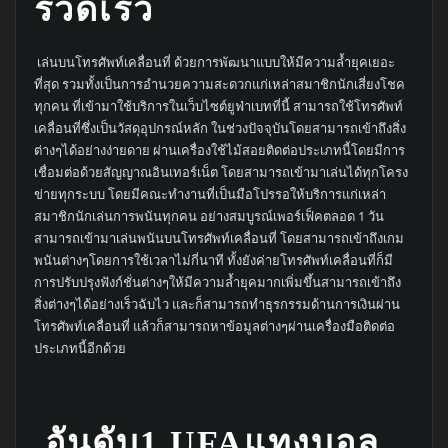
รวดเร็ว
เล่นบนโทรศัพท์เคลื่อนที่ ด้วยการพัฒนาแบบให้มีความล้ำยุคเยอะ
ที่สุด รวมทั้งเป็นการอำนวยความสะดวกแก่เหล่าสมาชิกนักเสี่ยงโชค
ทุกคน ที่เข้ามาใช้บริการในเว็บไซต์ยูฟ่าเบทที่นี้ สามารถใช้โทรศัพท์
เคลื่อนที่ซึ่งเป็นวัสดุอุปกรณ์หลัก ในช่วงปัจจุบันโดยสามารถเข้าถึงสิ่ง
ต่างๆได้อย่างง่ายดาย ผ่านเครื่องใช้ไม้สอยติดต่อประเภทนี้โดยมีการ
เชื่อมต่อด้วยสัญญาณอินเทอร์เน็ต โดยสามารถเข้ามาเล่นได้ทุกโครง
ข่ายทุกระบบ โดยมีคณะทำงานที่เป็นมือโปรรอให้บริการแก่เหล่า
สมาชิกนักเล่นการพนันทุกคน อย่างสมบูรณ์เพอร์เฟ็คตลอด 1 วัน
สามารถเข้ามาเล่นพนันบนโทรศัพท์เคลื่อนที่ โดยสามารถเข้าถึงเกม
พนันต่างๆโดยการใช้เวลาไม่กี่นาที ทั้งยังค่ายโทรศัพท์เคลื่อนที่ก็มี
การปรับปรุงฟังก์ชั่นต่างๆให้มีความล้ำยุคมากเพิ่มขึ้นสามารถเข้าถึง
สิ่งต่างๆได้อย่างเร็วฉับไว และก็สามารถทำธุรกรรมด้านการเงินผ่าน
โทรศัพท์เคลื่อนที่ แล้วก็สามารถหาข้อมูลต่างๆผ่านเครื่องมือติดต่อ
ประเภทนี้อีกด้วย
อันดับ1 UFAแทงบอล