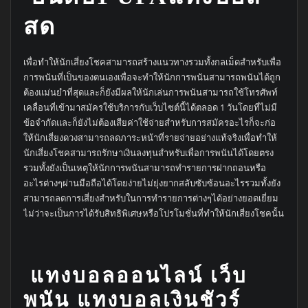
สด
เพื่อทำให้นักเสี่ยงโชคสามารถสร้างแนวทางรวมทั้งกลเม็ดสำหรับเพื่อ
การพนันที่เป็นของตนเองเพื่อจะทำให้นักการพนันสามารถพนันได้ถูก
ต้องแม่นยำที่สุดและก็ยังมีผลให้นักเล่นการพนันสามารถใช้โทรศัพท์
เคลื่อนที่เข้ามาสมัครใช้บริการกับเว็บไซต์นี้ได้ตลอด 1 วันโดยที่ไม่มี
ข้อจำกัดและก็ยังไม่ต้องเสียค่าใช้จ่ายสำหรับการสมัครอะไรก็จะก่อ
ให้นักเสี่ยงดวงสามารถลดภาระหน้าที่รายจ่ายอย่างแท้จริงเพื่อทำให้
นักเสี่ยงโชคสามารถรักษาเงินลงทุนสำหรับเพื่อการพนันได้โดยตรง
รวมทั้งยังเป็นเหตุให้นักการพนันสามารถทำรายการฝากถอนหรือ
อะไรต่างๆผ่านมือถือได้โดยง่ายไม่ยุ่งยากสลับซับซ้อนอะไรรวมทั้งยัง
สามารถลดการเสี่ยงสำหรับในการทำรายการต่างๆได้อย่างยอดเยี่ยม
ไม่ว่าจะเป็นการได้รับสิทธิพิเศษหรือโปรโมชั่นที่ทำให้นักเสี่ยงโชคนั้น
แทงบอลออนไลน์ เว็บ
พนัน แทงบอลเงินชัวร์