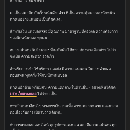
สำหรับการ สมัครเข้า
มาเป็น สมาชิก กับเว็บพนันดังกล่าว ที่เป็น ความคุ้มค่า ของนักพนัน
ทุกคนอย่างแน่นอน เป็นที่ชัดเจน
สำหรับเว็บ แทงบอล789 มีคุณภาพ มาตรฐาน ที่ตรงต่อ ความต้องการ
ของนักพนันบอล ทุกคน
อย่างแน่นอน กับสิ่งต่าง ๆ ที่จะสัมผัส ได้จาก ช่องทาง ดังกล่าว ไม่ว่า
จะเป็น ความสะดวก รวดเร็ว
สำหรับการเข้า ใช้บริการ และยัง มีความ แน่นอน ในการ จ่ายผล
ตอบแทน ทุกครั้ง ให้กับ นักพนันบอล
ทุกคนอีกด้วย พร้อมกับ ความแตกต่าง ในด้านอื่น ๆ อย่างเห็นได้ชัด
UFAเว็บแทงบอล
ไม่ว่าจะเป็น
การกำหนด เงื่อนไข ทางการเงิน รวมทั้ง ความหลากหลาย และความ
ต่อเนื่องกับการ เปิดรับวางเดิมพัน
กับการแทงบอลออนไลน์ ทุกรูปการแทงบอล และมีความแน่นอน ทุก