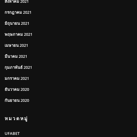
สิงหาคม 2021
กรกฎาคม 2021
มิถุนายน 2021
พฤษภาคม 2021
เมษายน 2021
มีนาคม 2021
กุมภาพันธ์ 2021
มกราคม 2021
ธันวาคม 2020
กันยายน 2020
หมวดหมู่
UFABET