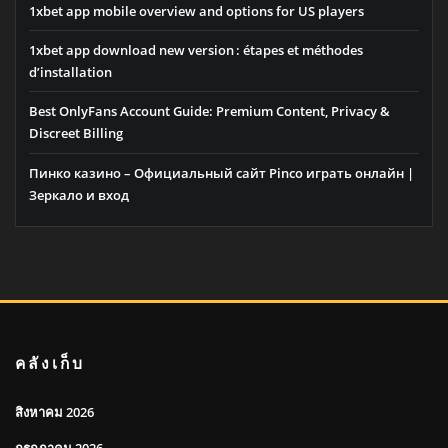
1xbet app mobile overview and options for US players
1xbet app download new version : étapes et méthodes
d’installation
Best OnlyFans Account Guide: Premium Content, Privacy &
Discreet Billing
Пинко казино – Официальный сайт Pinco играть онлайн |
Зеркало и вход
คลังเก็บ
สิงหาคม 2026
กรกฎาคม 2026