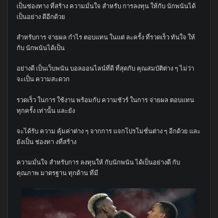
เป็นช่องทาง ที่สร้าง ความมั่นใจ สำหรับ การลงทุน ให้กับ นักพนันได้
เป็นอย่าง ดีอีกด้วย
สำหรับการ จ่ายผล กำไร ตอบแทน ในแต่ ละครั้ง ที่รวดเร็ว ทันใจ ให้
กับ นักพนันได้เป็น
อย่างดี เป็นเว็บพนัน บอลออนไลน์ที่ดี ที่สุดกับ คุณสมบัติต่าง ๆ ไม่ว่า
จะเป็น ความสะดวก
รวดเร็ว ในการ ใช้งาน พร้อมกับ ความชัวร์ ในการ จ่ายผล ตอบแทน
ทุกครั้ง เท่านั้น และยัง
จะได้รับ ความ คุ้มค่าต่าง ๆ จากการ แจกโปรโมชั่นต่าง ๆ อีกด้วย และ
ยังเป็น ช่องทา งที่สร้าง
ความมั่นใจ สำหรับการ ลงทุนให้ กับนักพนัน ได้เป็นอย่างดี กับ
คุณภาพ มาตรฐาน ทุกด้าน ที่มี