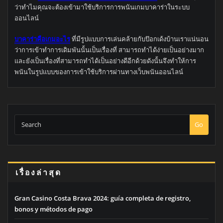
ว่าทำไมคุณจะต้องเข้ามาใช้บริการการพนันเกมบาคาร่าในระบบ
ออนไลน์
บาคาร่าคือเกมอะไร
ที่มีรูปแบบการเล่นคล้ายกับป๊อกเด้งบ้านเราแน่นอน
ว่าการเข้าทำการเดิมพันนั้นเป็นเรื่องที่ สามารถทำได้ง่ายเป็นอย่างมาก
และยังเป็นเรื่องที่สามารถทำได้เป็นอย่างดีอีกด้วยดังนั้นจึงทำให้การ
พนันในรูปแบบของการเข้าใช้บริการผ่านทางเว็บพนันออนไลน์
Go
เรื่องล่าสุด
Gran Casino Costa Brava 2024: guía completa de registro,
bonos y métodos de pago