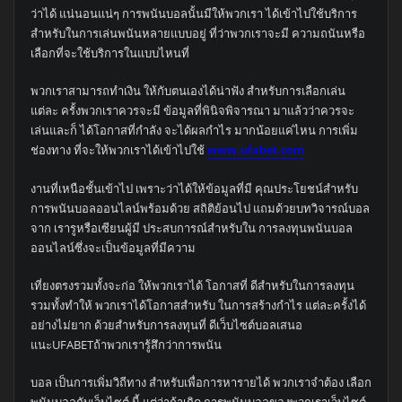
ว่าได้ แน่นอนแน่ๆ การพนันบอลนั้นมีให้พวกเรา ได้เข้าไปใช้บริการ
สำหรับในการเล่นพนันหลายแบบอยู่ ที่ว่าพวกเราจะมี ความถนันหรือ
เลือกที่จะใช้บริการในแบบไหนที่
พวกเราสามารถทำเงิน ให้กับตนเองได้น่าฟัง สำหรับการเลือกเล่น
แต่ละ ครั้งพวกเราควรจะมี ข้อมูลที่พินิจพิจารณา มาแล้วว่าควรจะ
เล่นและก็ ได้โอกาสที่กำลัง จะได้ผลกำไร มากน้อยแค่ไหน การเพิ่ม
ช่องทาง ที่จะให้พวกเราได้เข้าไปใช้
www.ufabet.com
งานที่เหนือชั้นเข้าไป เพราะว่าได้ให้ข้อมูลที่มี คุณประโยชน์สำหรับ
การพนันบอลออนไลน์พร้อมด้วย สถิติย้อนไป แถมด้วยบทวิจารณ์บอล
จาก เรารูหรือเซียนผู้มี ประสบการณ์สำหรับใน การลงทุนพนันบอล
ออนไลน์ซึ่งจะเป็นข้อมูลที่มีความ
เที่ยงตรงรวมทั้งจะก่อ ให้พวกเราได้ โอกาสที่ ดีสำหรับในการลงทุน
รวมทั้งทำให้ พวกเราได้โอกาสสำหรับ ในการสร้างกำไร แต่ละครั้งได้
อย่างไม่ยาก ด้วยสำหรับการลงทุนที่ ดีเว็บไซต์บอลเสนอ
แนะUFABETถ้าพวกเรารู้สึกว่าการพนัน
บอล เป็นการเพิ่มวิถีทาง สำหรับเพื่อการหารายได้ พวกเราจำต้อง เลือก