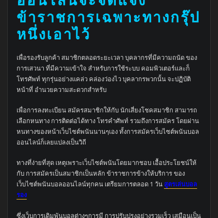
ออนไลน์จะจัดแจง
ข้าราชการเฉพาะทางกรุ๊ป
หนึ่งเอาไว้
เพื่อรองรับลูกค้า สมาชิกตลอดระยะเวลา บุคลากรที่มีความถนัด ของ
การเสวนา ที่มีความเข้าใจ สำหรับการใช้ระบบ คอมพิวเตอร์และก็
โทรศัพท์ ทุกรุ่นอย่างแคล่ว คล่องว่องไว บุคลากรพวกนั้น จะปฏิบัติ
หน้าที่ อำนวยความสะดวกสำหรับ
เพื่อการลงทะเบียน สมัครสมาชิกให้กับ นักเสี่ยงโชคสมาชิก สามารถ
เลือกหนทาง การติดต่อได้ทาง โทรคำศัพท์ รวมถึงการสมัคร โดยผ่าน
หนทางของหน้าเว็บไซต์พนันนานๆเอง ทั้งการสมัครเว็บไซต์พนันบอล
ออนไลน์ก็เลยแปลงเป็นวิถี
ทางที่ง่ายที่สุด เหตุเพราะเว็บไซต์พนันโดยมากชอบ เอื้อประโยชน์ให้
กับ การสมัครเป็นสมาชิกเป็นหลัก ข้าราชการข้างให้บริการ ของ
เว็บไซต์พนันบอลออนไลน์ทุกคน เตรียมการตลอด 1 วัน
สูตรเล่นบอล
รอง
ซึ่งเว็บการเดิมพันบอลต่างๆการมี การปรับปรุงอย่างรวมเร็ว เสมือนเป็น