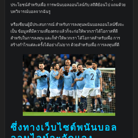
ประโยชน์สำหรับเพื่อ การพนันบอลออนไลน์กับ สถิติย้อนไป แถมด้วย
บทวิจารณ์บอลจากฉันรู
หรือเซียนผู้มีประสบการณ์ สำหรับการลงทุนพนันบอลออนไลน์ซึ่งจะ
เป็น ข้อมูลที่มีความเที่ยงตรง แล้วก็จะก่อให้พวกเราได้โอกาสที่ดี
สำหรับในการลงทุน และก็ทำให้พวกเรา ได้โอกาสสำหรับเพื่อ การ
สร้างกำไรแต่ละครั้งได้อย่างไม่ยาก ด้วยสำหรับเพื่อ การลงทุนที่ดี
ซึ่งทางเว็บไซต์พนันบอล