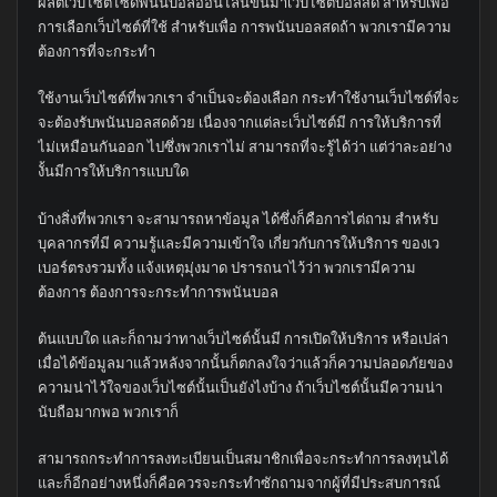
ผลิตเว็บไซต์ไซด์พนันบอลออนไลน์ขึ้นมาเว็บไซต์บอลสด สำหรับเพื่อ
การเลือกเว็บไซต์ที่ใช้ สำหรับเพื่อ การพนันบอลสดถ้า พวกเรามีความ
ต้องการที่จะกระทำ
ใช้งานเว็บไซต์ที่พวกเรา จำเป็นจะต้องเลือก กระทำใช้งานเว็บไซต์ที่จะ
จะต้องรับพนันบอลสดด้วย เนื่องจากแต่ละเว็บไซต์มี การให้บริการที่
ไม่เหมือนกันออก ไปซึ่งพวกเราไม่ สามารถที่จะรู้ได้ว่า แต่ว่าละอย่าง
งั้นมีการให้บริการแบบใด
บ้างสิ่งที่พวกเรา จะสามารถหาข้อมูล ได้ซึ่งก็คือการไต่ถาม สำหรับ
บุคลากรที่มี ความรู้และมีความเข้าใจ เกี่ยวกับการให้บริการ ของเว
เบอร์ตรงรวมทั้ง แจ้งเหตุมุ่งมาด ปรารถนาไว้ว่า พวกเรามีความ
ต้องการ ต้องการจะกระทำการพนันบอล
ต้นแบบใด และก็ถามว่าทางเว็บไซต์นั้นมี การเปิดให้บริการ หรือเปล่า
เมื่อได้ข้อมูลมาแล้วหลังจากนั้นก็ตกลงใจว่าแล้วก็ความปลอดภัยของ
ความน่าไว้ใจของเว็บไซต์นั้นเป็นยังไงบ้าง ถ้าเว็บไซต์นั้นมีความน่า
นับถือมากพอ พวกเราก็
สามารถกระทำการลงทะเบียนเป็นสมาชิกเพื่อจะกระทำการลงทุนได้
และก็อีกอย่างหนึ่งก็คือควรจะกระทำซักถามจากผู้ที่มีประสบการณ์