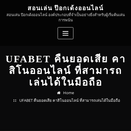
Skip
สอนเล่น ป๊อกเด้งออนไลน์
to
สอนเล่น ป๊อกเด้งออนไลน์ องค์ประกอบที่จำเป็นอย่างยิ่งสำหรับผู้เริ่มต้นเล่น
content
การพนัน
UFABET คืนยอดเสีย คา
สิโนออนไลน์ ที่สามารถ
เล่นได้ในมือถือ
Home
UFABET คืนยอดเสีย คาสิโนออนไลน์ ที่สามารถเล่นได้ในมือถือ