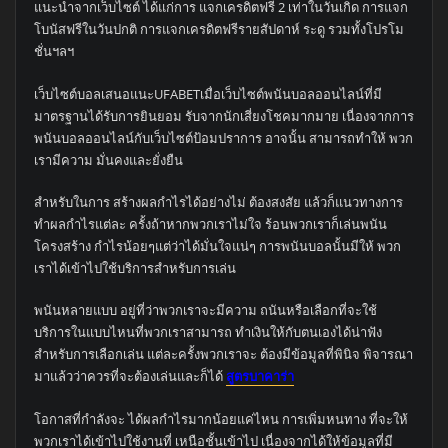
แนะนำจากเว็บไซต์ ได้แก่การ แจกเครดิตฟรี 2 เท่าในวันเกิด การแจก
โบนัสฟรีในวันปกติ การแจกเครดิตฟรีรายสัปดาห์ ระดู รวมทั้งโปรโม
ชั่นฯลฯ
เว็บไซต์บอลเสนอแนะUFABETเมื่อเว็บไซต์พนันบอลออนไลน์ที่มี
มาตรฐานได้รับการยินยอม รับจากนักเสี่ยงโชคมากมาย เนื่องจากการ
พนันบอลออนไลน์กับเว็บไซต์ป้อมปราการ อาจนั้น สามารถทำให้ พวก
เรามีความ มั่นคงและยั่งยืน
สำหรับในการ สร้างผลกำไรได้อย่างไม่ ต้องสงสัย แล้วก็แนวทางการ
ทำผลกำไรแต่ละ ครั้งถ้าหากพวกเราไม่ใจ ร้อนพวกเราก็เล่นพนัน
โครงสร้าง กำไรน้อยๆแต่ว่าได้มั่นใจแน่ๆ การพนันบอลนั้นมีให้ พวก
เราได้เข้าไปใช้บริการสำหรับการเล่น
พนันหลายแบบ อยู่ที่ว่าพวกเราจะมีความ ถนันหรือเลือกที่จะใช้
บริการในแบบไหนที่พวกเราสามารถ ทำเงินให้กับตนเองได้น่าฟัง
สำหรับการเลือกเล่น แต่ละครั้งพวกเราจะ ต้องมีข้อมูลที่พินิจ พิจารณา
มาแล้วว่าควรที่จะต้องเล่นและก็ได้
สูตรบาคาร่า
โอกาสที่กำลังจะ ได้ผลกำไรมากน้อยแค่ไหน การเพิ่มหนทาง ที่จะให้
พวกเราได้เข้าไปใช้งานที่ เหนือชั้นเข้าไป เนื่องจากได้ให้ข้อมูลที่มี