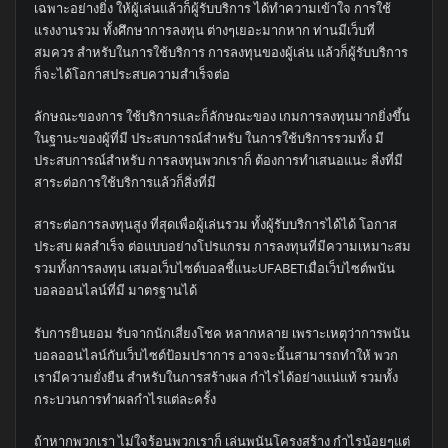
เฉพาะอย่างยิ่ง ให้ผู้เล่นแล้วก็ผู้รับบริการ ได้ทำความเข้าใจ การใช้
แรงงานรวม ทั้งศึกษาการลงทุน ต่างๆเยอะมากหาก ท่านมีเว็บที่
สมควร สำหรับในการใช้บริการ การลงทุนของผู้เล่น แล้วก็ผู้รับบริการ
ก็จะได้โอกาสประสบความสำเร็จต่อ
ลักษณะของการ ใช้บริการและก็ลักษณะของ เกมการลงทุนมากยิ่งขึ้น
ในฐานะของผู้ที่มี ประสบการณ์สำหรับ ในการใช้บริการรวมทั้ง มี
ประสบการณ์สำหรับ การลงทุนพวกเราก็ ต้องการทำเสนอแนะ สิ่งที่มี
สาระต่อการใช้บริการแล้วก็สิ่งที่มี
สาระต่อการลงทุนสูง ที่สุดเพื่อผู้เล่นรวม ทั้งผู้รับบริการได้ได้ โอกาส
ประสบ ผลสำเร็จ ต่อแบบอย่างโปรแกรม การลงทุนที่มีความเหมาะสม
รวมทั้งการลงทุน เสมอเว็บไซต์บอลชี้แนะUFABETเมื่อเว็บไซต์พนัน
บอลออนไลน์ที่มี มาตรฐานได้
รับการยินยอม รับจากนักเสี่ยงโชค หลากหลาย เพราะเหตุว่าการพนัน
บอลออนไลน์กับเว็บไซต์ป้อมปราการ อาจจะนั้นสามารถทำให้ พวก
เรามีความยั่งยืน สำหรับในการสร้างผล กำไรได้อย่างแน่แท้ รวมทั้ง
กระบวนการทำผลกำไรแต่ละครั้ง
ถ้าหากพวกเรา ไม่ใจร้อนพวกเราก็ เล่นพนันโครงสร้าง กำไรน้อยๆแต่