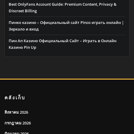
Best OnlyFans Account Guide: Premium Content, Privacy &
Discreet Billing
Пинко казино – Официальный сайт Pinco играть онлайн |
Зеркало и вход
Пин Ап Казино Официальный Сайт – Играть в Онлайн
Казино Pin Up
คลังเก็บ
สิงหาคม 2026
กรกฎาคม 2026
มิถุนายน 2026