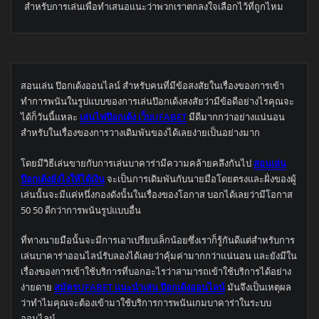
สำหรับการเล่นเพื่อทำเสนอแนะว่าพวกเราตกลงใจเลือกไว้ที่ถูกไหม
สอนเล่น ป๊อกเด้งออนไลน์
สำหรับคนที่มีข้อสงสัยในเรื่องของการเข้า
ทำการพนันในรูปแบบของการเล่นป๊อกเด้งสงสัยว่ามีข้อดีอย่างไรคุณจะ
ได้ก็วันนี้แหละ
เล่นไฟป๊อกเด้ง เว็บUFABET
มีดีมากกว่าอย่างแน่นอน
สำหรับในเรื่องของการวางเดิมพันของได้เลยง่ายเป็นอย่างมาก
โดยมีวิธีเล่นขายกับการเล่นบาคาร่ามีความคล้ายคลึงกันไป
สอนเล่น
ป๊อกเด้งยังไงให้ได้เงิน
จะเป็นการเดิมพันกับนายมือโดยตรงและฝั่งของผู้
เล่นนั้นจะมีแค่หนึ่งกองดังนั้นในเรื่องของโอกาส บอกได้เลยว่ามีโอกาส
50 50 ดีกว่าการพนันรูปแบบอื่น
ที่ทางนายมือนั้นจะมีการเอาเปรียบเล็กน้อยซึ่งเราก็รู้กันดีแต่สำหรับการ
เล่นบาคาร่าออนไลน์รับลองได้เลยว่าคุ้มค่ามากกว่าแน่นอน และยังมีใน
เรื่องของการเข้าใช้บริการที่บอกอะไรว่าสามารถเข้าใช้บริการได้อย่าง
ง่ายดาย
สมัครUFABET แนะนำเล่น ป๊อกเด้งออนไลน์
มันจึงเป็นเหตุผล
ว่าทำไมคุณจะต้องเข้ามาใช้บริการการพนันเกมบาคาร่าในระบบ
ออนไลน์