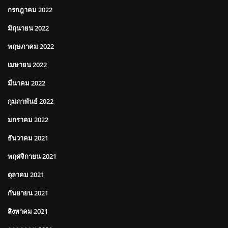
กรกฎาคม 2022
มิถุนายน 2022
พฤษภาคม 2022
เมษายน 2022
มีนาคม 2022
กุมภาพันธ์ 2022
มกราคม 2022
ธันวาคม 2021
พฤศจิกายน 2021
ตุลาคม 2021
กันยายน 2021
สิงหาคม 2021