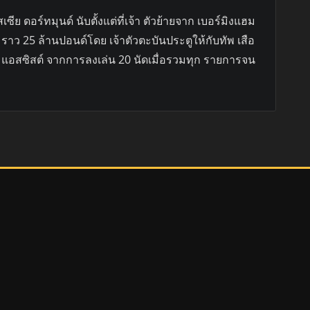
เซีย ดอร์ทมุนด์ นับตั้งแต่ที่เจ้า ตัวย้ายจาก เบอร์มิงแฮม
า ราว 25 ล้านปอนด์โดย เจ้าตัวตะบันประตูให้กับทัพ เสือ
บ 2 แอสซิสต์ จากการลงเล่น 20 นัดเมื่อรวมทุก รายการจน