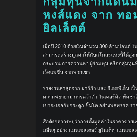
กลุ่มทุนจากแดนม
หงส์แดง จาก ทอม
ยิลเล็ตต์
เมื่อปี 2010 ด้วยเงินจำนวน 300 ล้านปอนด์ 
สามารถสร้างมูลค่าให้กับสโมสรแห่งนี้ได้สูงก
กระบวน การควานหา ผู้ร่วมทุน หรือกลุ่มทุน
เร้ดแมชีน จากพวกเขา
รายงานล่าสุดจาก มาร์ก้า และ อีเอสพีเอ็น เป็น
ความพยายาม การคว้าตัว วันเดอร์คิด ทีมชาติ 
เขาจะเจอกับกระดูก ชิ้นโต อย่างพลพรรค ราชั
สื่อดังกล่าวระบุว่าการตั้งมูลค่าในราคาขายแข
มอื่นๆ อย่าง แมนเชสเตอร์ ยูไนเต็ด, แมนเชสเต