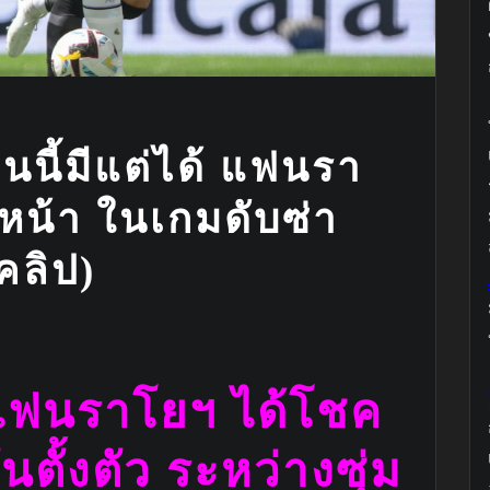
ี้มีแต่ได้ แฟนรา
หน้า ในเกมดับซ่า
คลิป)
ฟนราโยฯ ได้โชค
ตั้งตัว ระหว่างซุ่ม