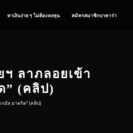
หาเงินง่าย ๆ ไม่ต้องลงทุน
สมัครสมาชิกบาคาร่า
ยฯ ลาภลอยเข้า
ด” (คลิป)
รอัล มาดริด” (คลิป)